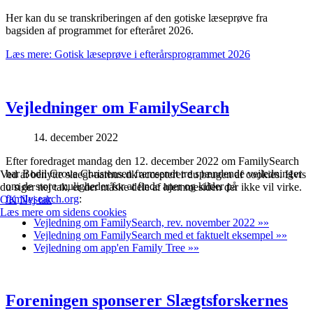
Her kan du se transkriberingen af den gotiske læseprøve fra
bagsiden af programmet for efteråret 2026.
Læs mere: Gotisk læseprøve i efterårsprogrammet 2026
Vejledninger om FamilySearch
14. december 2022
Efter foredraget mandag den 12. december 2022 om FamilySearch
har Bodil Grove Christensen fremsendt tre spændende vejledninger
Ved at benytte slaegt-aarhus.dk accepterer du brugen af cookies. Hvis
om de store muligheder for at finde aner og kilder på
du siger nej tak, er der måske dele af hjemmesiden der ikke vil virke.
familysearch.org
:
OK
Nej tak
Læs mere om sidens cookies
Vejledning om FamilySearch, rev. november 2022 »»
Vejledning om FamilySearch med et faktuelt eksempel »»
Vejledning om app'en Family Tree »»
Foreningen sponserer Slægtsforskernes