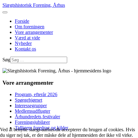
Slægtshistorisk Forening, Århus
Forside
Om foreningen
Vore arrangementer
Værd at vide
Nyheder
Kontakt os
Søg
Vore arrangementer
Program, efterår 2026
Spørgehjørnet
Interessegrupper
Medlemsudflugter
Århundredets festivaler
Foreningsjubilæer
Tidligere foredrag og kilder
Ved at benytte slaegt-aarhus.dk accepterer du brugen af cookies. Hvis
du siger nej tak, er der måske dele af hjemmesiden der ikke vil virke.