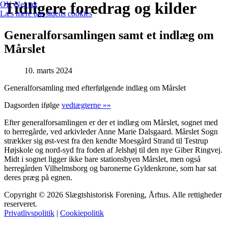
Tidligere foredrag og kilder
OK
Nej tak
Læs mere om sidens cookies
Generalforsamlingen samt et indlæg om
Mårslet
10. marts 2024
Generalforsamling med efterfølgende indlæg om Mårslet
Dagsorden ifølge
vedtægterne »»
Efter generalforsamlingen er der et indlæg om Mårslet, sognet med
to herregårde, ved arkivleder Anne Marie Dalsgaard. Mårslet Sogn
strækker sig øst-vest fra den kendte Moesgård Strand til Testrup
Højskole og nord-syd fra foden af Jelshøj til den nye Giber Ringvej.
Midt i sognet ligger ikke bare stationsbyen Mårslet, men også
herregården Vilhelmsborg og baronerne Gyldenkrone, som har sat
deres præg på egnen.
Copyright © 2026 Slægtshistorisk Forening, Århus. Alle rettigheder
reserveret.
Privatlivspolitik
|
Cookiepolitik