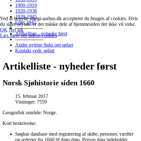
1900-1919
1920-1938
1939-1945
Ved at benytte slaegt-aarhus.dk accepterer du brugen af cookies. Hvis
Efter 1945
du siger nej tak, er der måske dele af hjemmesiden der ikke vil virke.
------------------
OK
Nej tak
Artikelliste - nyheder først
Læs mere om sidens cookies
------------------
Andre nyttige links om søfart
Kontakt vedr. søfart
Artikelliste - nyheder først
Norsk Sjøhistorie siden 1660
15. februar 2017
Visninger: 7559
Geografisk område: Norge.
Kort beskrivelse:
Søgbar database med registrering af skibe, personer, værfter
og rederier fra 1660 til dags dato. Person data indeholder