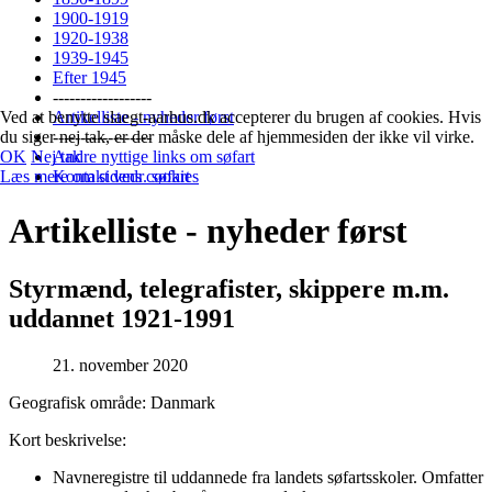
1900-1919
1920-1938
1939-1945
Efter 1945
------------------
Ved at benytte slaegt-aarhus.dk accepterer du brugen af cookies. Hvis
Artikelliste - nyheder først
du siger nej tak, er der måske dele af hjemmesiden der ikke vil virke.
------------------
OK
Nej tak
Andre nyttige links om søfart
Læs mere om sidens cookies
Kontakt vedr. søfart
Artikelliste - nyheder først
Styrmænd, telegrafister, skippere m.m.
uddannet 1921-1991
21. november 2020
Geografisk område: Danmark
Kort beskrivelse:
Navneregistre til uddannede fra landets søfartsskoler. Omfatter